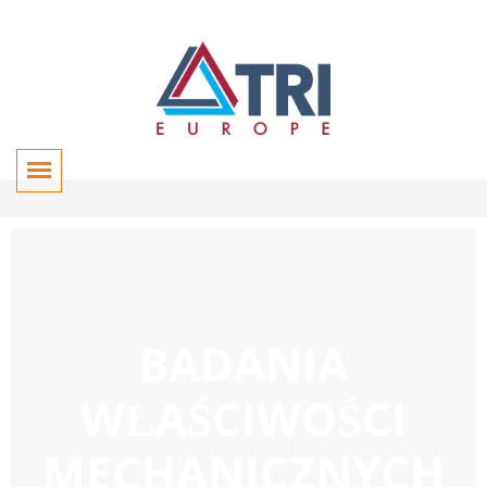
BADANIA
WŁAŚCIWOŚCI
MECHANICZNYCH